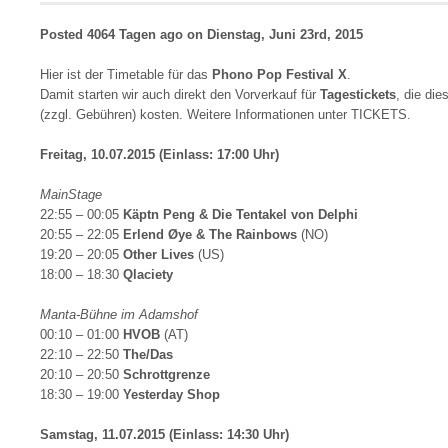
Posted
4064 Tagen ago
on
Dienstag, Juni 23rd, 2015
Hier ist der Timetable für das
Phono Pop Festival X
.
Damit starten wir auch direkt den Vorverkauf für
Tagestickets
, die di
(zzgl. Gebühren) kosten. Weitere Informationen unter TICKETS.
Freitag, 10.07.2015 (Einlass: 17:00 Uhr)
MainStage
22:55 – 00:05
Käptn Peng & Die Tentakel von Delphi
20:55 – 22:05
Erlend Øye & The Rainbows
(NO)
19:20 – 20:05
Other Lives
(US)
18:00 – 18:30
Qlaciety
Manta-Bühne im Adamshof
00:10 – 01:00
HVOB
(AT)
22:10 – 22:50
The/Das
20:10 – 20:50
Schrottgrenze
18:30 – 19:00
Yesterday Shop
Samstag, 11.07.2015 (Einlass: 14:30 Uhr)